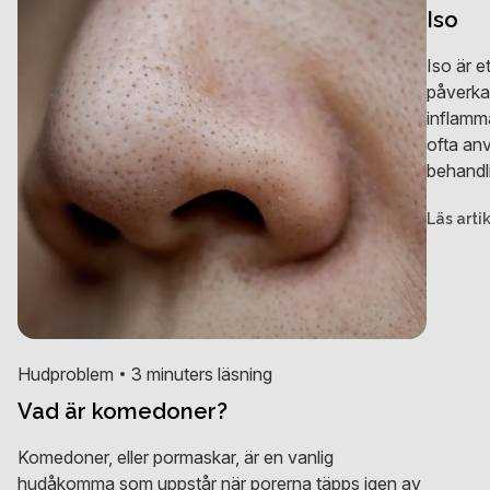
Iso
Iso är 
påverka
inflamma
ofta an
behandli
Läs arti
Hudproblem
3 minuters läsning
Vad är komedoner?
Komedoner, eller pormaskar, är en vanlig
hudåkomma som uppstår när porerna täpps igen av