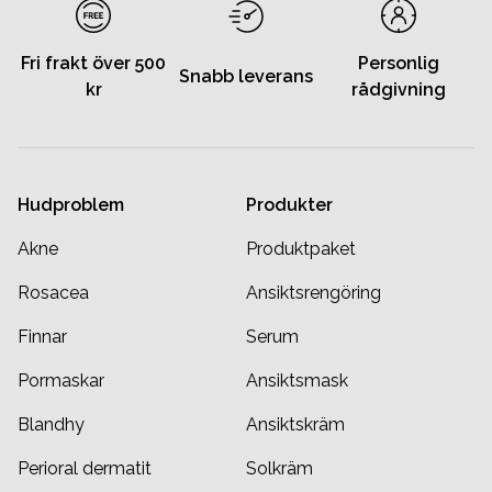
Fri frakt över 500
Personlig
Snabb leverans
kr
rådgivning
Hudproblem
Produkter
Akne
Produktpaket
Rosacea
Ansiktsrengöring
Finnar
Serum
Pormaskar
Ansiktsmask
Blandhy
Ansiktskräm
Perioral dermatit
Solkräm