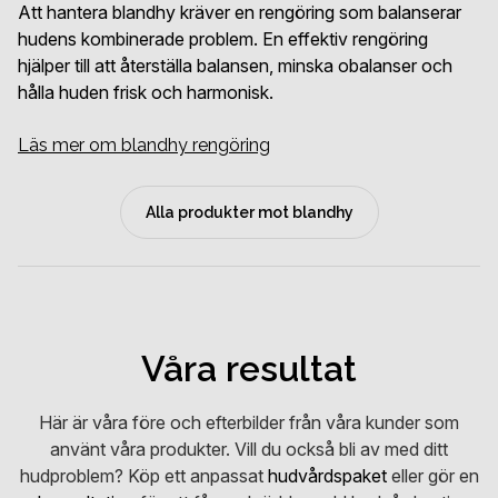
Att hantera blandhy kräver en rengöring som balanserar
hudens kombinerade problem. En effektiv rengöring
hjälper till att återställa balansen, minska obalanser och
hålla huden frisk och harmonisk.
Läs mer om blandhy rengöring
Exfoliering är nyckeln till att hantera kombinerade
Effektiv lermask hjälper till att reducera överflödig olja, dra
För en blandhy med flera kombinerade problem återfuktar,
För att bevara resultaten är det viktigt att skydda huden
Alla produkter mot blandhy
hudproblem. Genom att avlägsna döda hudceller och
ihop porerna och dämpa rodnad. Med antiinflammatoriska
balanserar och reparerar vår fuktkräm huden. De stärker
mot yttre påfrestningar med produkter som erbjuder
överflödigt talg främjas cellförnyelsen, vilket hjälper till att
egenskaper bidrar den till en jämnare hudton och en
hudens barriär, hanterar obalanser och hjälper dig att
bredspektrum solskydd och skyddar mot kyla och andra
behandla och balansera huden effektivt.
balanserad yta.
uppnå en jämnare och friskare hy.
klimatpåverkningar.
Läs mer om blandhy serum
Läs mer om blandhy mask
Läs mer om återfuktande kräm
Läs mer
Våra resultat
Här är våra före och efterbilder från våra kunder som
använt våra produkter. Vill du också bli av med ditt
hudproblem? Köp ett anpassat
hudvårdspaket
eller gör en