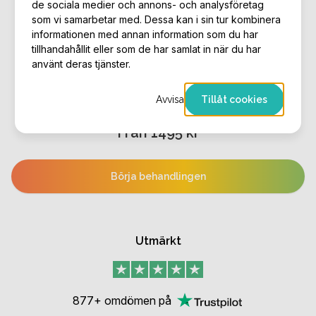
de sociala medier och annons- och analysföretag
som vi samarbetar med. Dessa kan i sin tur kombinera
informationen med annan information som du har
tillhandahållit eller som de har samlat in när du har
Balansera din blandhy
använt deras tjänster.
effektivt
Avvisa
Tillåt cookies
Från 1495 kr
Börja behandlingen
Utmärkt
877+ omdömen på