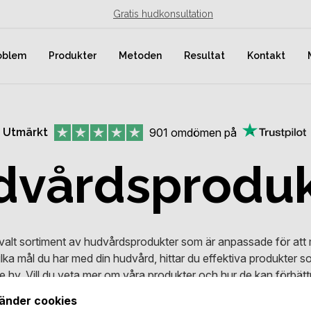
Gratis hudkonsultation
oblem
Produkter
Metoden
Resultat
Kontakt
Utmärkt
901
omdömen på
dvårds
produ
tvalt sortiment av hudvårdsprodukter som är anpassade för att
ilka mål du har med din hudvård, hittar du effektiva produkter s
e hy. Vill du veta mer om våra produkter och hur de kan förbät
kategorier för att hitta de produkter som passar just dig.
änder cookies