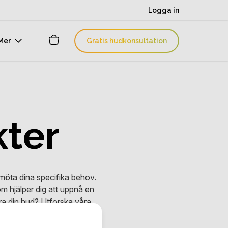
Logga in
Mer
Gratis hudkonsultation
kter
 möta dina specifika behov.
om hjälper dig att uppnå en
tra din hud? Utforska våra