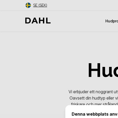
SE (SEK)
Hudpr
Hu
Vi erbjuder ett noggrant u
Oavsett din hudtyp eller v
friskare och mer stråland
Denna webbplats anv