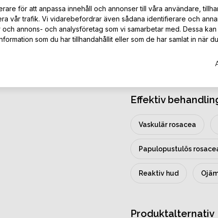
rare för att anpassa innehåll och annonser till våra användare, tillha
benägen hud. Produkten a
ra vår trafik. Vi vidarebefordrar även sådana identifierare och anna
minska rodnad och regle
er och annons- och analysföretag som vi samarbetar med. Dessa kan 
användas över hela ansik
ormation som du har tillhandahållit eller som de har samlat in när du
specifika områden med rodn
passa din huds behov oc
för optimal effekt.
Effektiv behandlin
Vaskulär rosacea
Papulopustulös rosace
Reaktiv hud
Ojäm
Produktalternativ