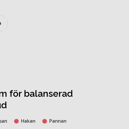
a
um för balanserad
ud
san
Hakan
Pannan