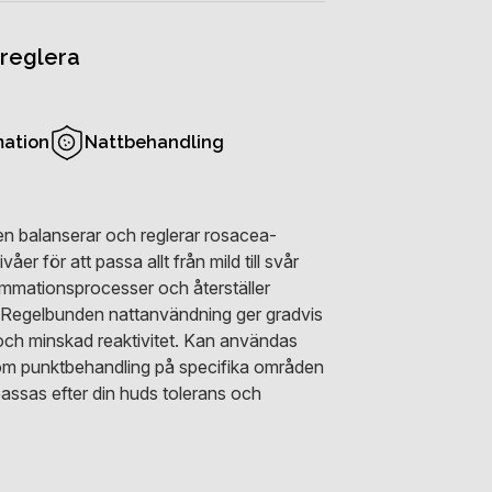
 reglera
mation
Nattbehandling
n balanserar och reglerar rosacea-
våer för att passa allt från mild till svår
ammationsprocesser och återställer
. Regelbunden nattanvändning ger gradvis
och minskad reaktivitet. Kan användas
 som punktbehandling på specifika områden
ssas efter din huds tolerans och