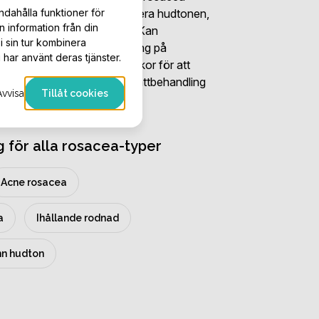
ndahålla funktioner för
rbetar aktivt för att balansera hudtonen,
n information från din
ra inflammationsprocesser. Kan
i sin tur kombinera
tet eller som punktbehandling på
 har använt deras tjänster.
ad. Tillgänglig i olika styrkor för att
h tolerans. Används som nattbehandling
Avvisa
Tillåt cookies
g för alla rosacea-typer
Acne rosacea
a
Ihållande rodnad
n hudton