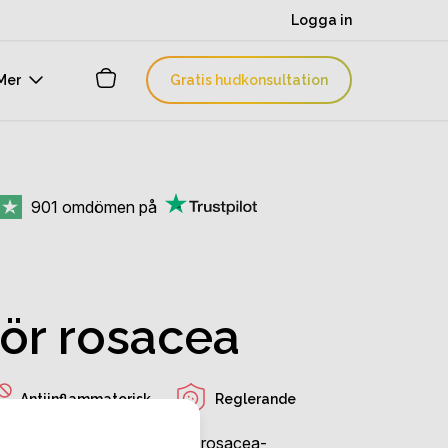
Logga in
Mer
Gratis hudkonsultation
901
omdömen på
ör rosacea
Antiinflammatorisk
Reglerande
t serum utvecklat specifikt för rosacea-