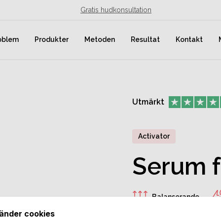
Gratis hudkonsultation
oblem
Produkter
Metoden
Resultat
Kontakt
Utmärkt
Activator
Serum f
Balanserande
änder cookies
Activator är ett kraftfull